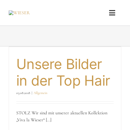
Zum
Inhalt
Toggle
springen
Naviga
SALONS
KOLLEKTIONEN
Unsere Bilder
JOBS
in der Top Hair
SHOP
03.08.2018
|
Allgemein
STOLZ Wir sind mit unserer aktuellen Kollektion
„Viva la Wieser“ [...]