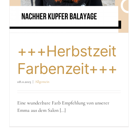
+++Herbstzeit
Farbenzeit+++
08.11.2023
|
Allgemein
Eine wunderbare Farb Empfehlung von unserer
Emma aus dem Salon [...]