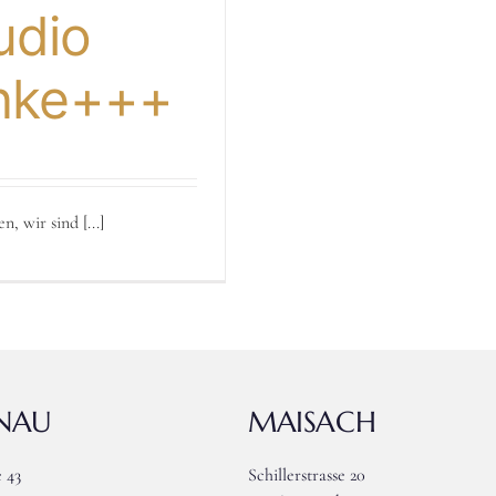
udio
anke+++
wir sind [...]
ENAU
MAISACH
 43
Schillerstrasse 20