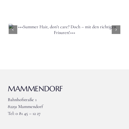
+++Per
in 
Strä
MAMMENDORF
Bahnhofstraße 1
82291 Mammendorf
Tel: 0 81 45 – 12 27
wieser-mammendorf@gmx.de