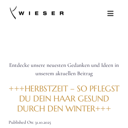
Zum
Inhalt
Toggle
springen
Naviga
SALONS
KOLLEKTIONEN
Entdecke unsere neuesten Gedanken und Ideen in
JOBS
unserem aktuellen Beitrag
SHOP
+++HERBSTZEIT – SO PFLEGST
DU DEIN HAAR GESUND
DURCH DEN WINTER+++
Published On: 31.10.2025