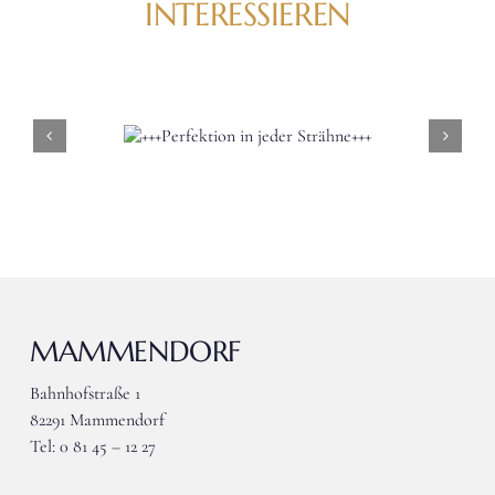
INTERESSIEREN
fektion
+++WHATSAPP
eder
COMMUNITY
ne+++
GIVEAWAY+++
MAMMENDORF
Bahnhofstraße 1
82291 Mammendorf
Tel: 0 81 45 – 12 27
wieser-mammendorf@gmx.de