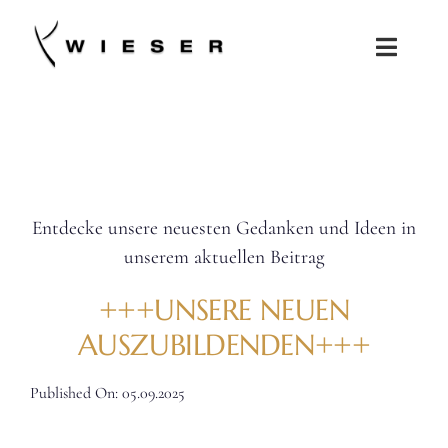
Zum
Inhalt
Toggle
springen
Naviga
SALONS
KOLLEKTIONEN
Entdecke unsere neuesten Gedanken und Ideen in
JOBS
unserem aktuellen Beitrag
SHOP
+++UNSERE NEUEN
AUSZUBILDENDEN+++
Published On: 05.09.2025