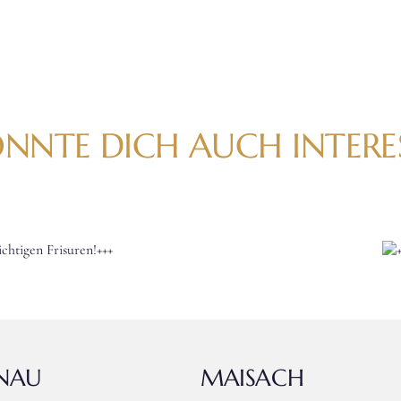
NNTE DICH AUCH INTERE
+++Perfektion
in jeder
Strähne+++
ENAU
MAISACH