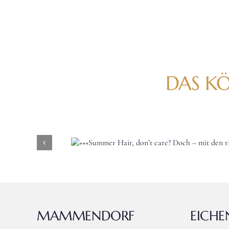
DAS KÖ
’t care?
htigen
MAMMENDORF
EICH