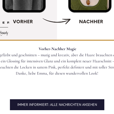
Vorher-Nachher Magie
gefärbt und geschnitten – mutig und kreativ, aber die Haare brauchten e
 ein Glossing für intensiven Glanz und ein komplett neuer Haarschnitt 
 leuchten die Locken in sattem Pink, perfekt definiert und mit toller Str
Danke, liebe Emma, für diesen wundervollen Look!
IMMER INFORMIERT: ALLE NACHRICHTEN ANSEHEN