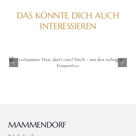
DAS KÖNNTE DICH AUCH
INTERESSIEREN
+++Per
in 
Strä
MAMMENDORF