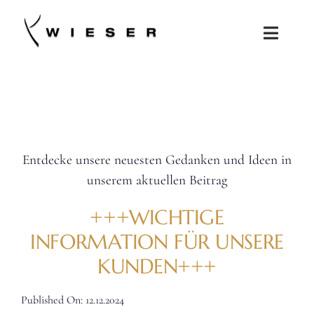
Zum
Inhalt
Toggle
springen
Naviga
SALONS
KOLLEKTIONEN
Entdecke unsere neuesten Gedanken und Ideen in
JOBS
unserem aktuellen Beitrag
SHOP
+++WICHTIGE
INFORMATION FÜR UNSERE
KUNDEN+++
Published On: 12.12.2024