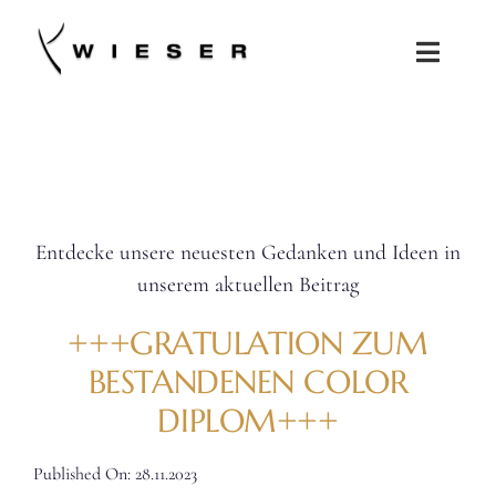
Zum
Inhalt
Toggle
springen
Naviga
SALONS
KOLLEKTIONEN
Entdecke unsere neuesten Gedanken und Ideen in
JOBS
unserem aktuellen Beitrag
SHOP
+++GRATULATION ZUM
BESTANDENEN COLOR
DIPLOM+++
Published On: 28.11.2023