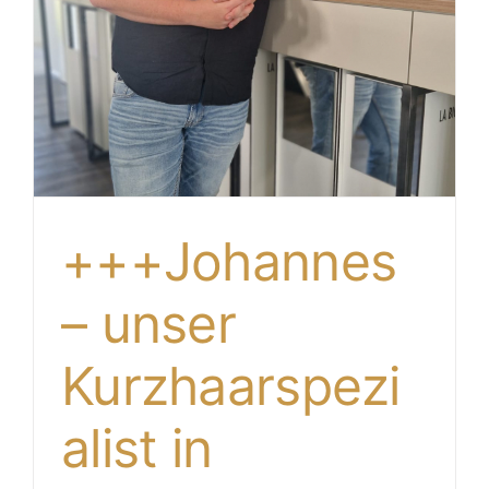
+++Johannes
– unser
Kurzhaarspezi
alist in